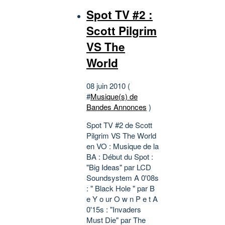
Spot TV #2 :
Scott Pilgrim
VS The
World
08 juin 2010 (
#
Musique(s) de
Bandes Annonces
)
Spot TV #2 de Scott
Pilgrim VS The World
en VO : Musique de la
BA : Début du Spot :
"Big Ideas" par LCD
Soundsystem A 0'08s
: " Black Hole " par B
e Y o ur O w n P e t A
0'15s : "Invaders
Must Die" par The