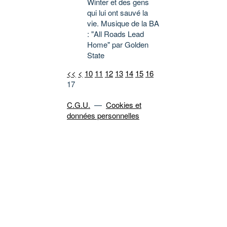
Winter et des gens
qui lui ont sauvé la
vie. Musique de la BA
: "All Roads Lead
Home" par Golden
State
<<
<
10
11
12
13
14
15
16
17
C.G.U.
—
Cookies et
données personnelles