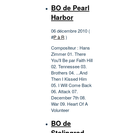
BO de Pearl
Harbor
06 décembre 2010 (
#
P à R
)
Compositeur : Hans
Zimmer 01. There
You'll Be par Faith Hill
02. Tennessee 03.
Brothers 04. ...And
Then I Kissed Him
05. I Will Come Back
06. Attack 07.
December 7th 08.
War 09. Heart Of A
Volunteer
BO de
Stalingrad