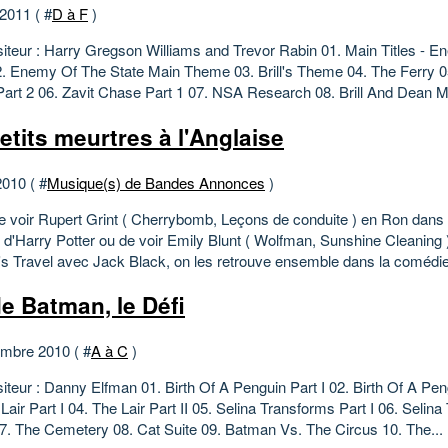
 2011 ( #
D à F
)
teur : Harry Gregson Williams and Trevor Rabin 01. Main Titles - 
2. Enemy Of The State Main Theme 03. Brill's Theme 04. The Ferry 0
art 2 06. Zavit Chase Part 1 07. NSA Research 08. Brill And Dean Me
etits meurtres à l'Anglaise
2010 ( #
Musique(s) de Bandes Annonces
)
e voir Rupert Grint ( Cherrybomb, Leçons de conduite ) en Ron dans l
e d'Harry Potter ou de voir Emily Blunt ( Wolfman, Sunshine Cleaning 
r's Travel avec Jack Black, on les retrouve ensemble dans la comédie 
e Batman, le Défi
mbre 2010 ( #
A à C
)
teur : Danny Elfman 01. Birth Of A Penguin Part I 02. Birth Of A Peng
Lair Part I 04. The Lair Part II 05. Selina Transforms Part I 06. Selin
 07. The Cemetery 08. Cat Suite 09. Batman Vs. The Circus 10. The...