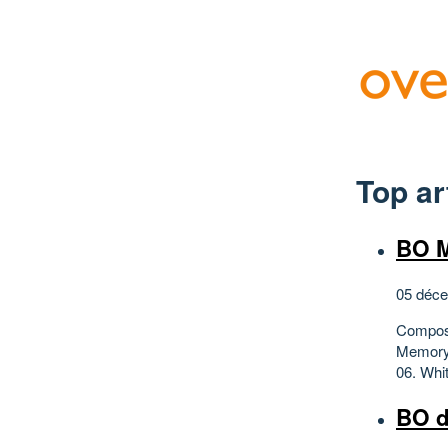
Top ar
BO M
05 déce
Composi
Memory"
06. Whi
BO d