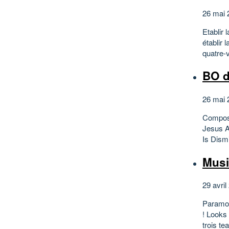
26 mai 
Etablir
établir 
quatre-v
BO d
26 mai 
Composi
Jesus A
Is Dismi
Musi
29 avril
Paramou
! Looks 
trois te