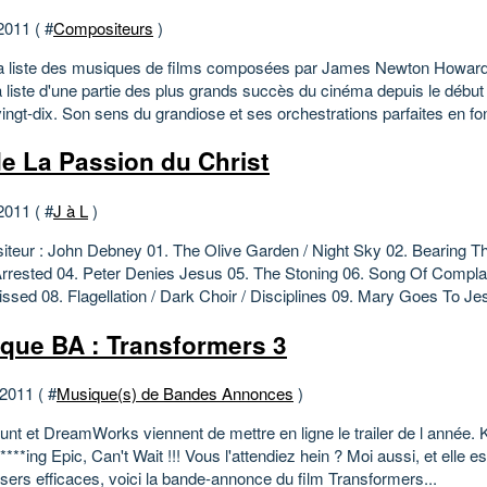
2011 ( #
Compositeurs
)
 la liste des musiques de films composées par James Newton Howard,
la liste d'une partie des plus grands succès du cinéma depuis le débu
ingt-dix. Son sens du grandiose et ses orchestrations parfaites en fon
e La Passion du Christ
2011 ( #
J à L
)
teur : John Debney 01. The Olive Garden / Night Sky 02. Bearing T
rrested 04. Peter Denies Jesus 05. The Stoning 06. Song Of Compla
ssed 08. Flagellation / Dark Choir / Disciplines 09. Mary Goes To Jes
que BA : Transformers 3
 2011 ( #
Musique(s) de Bandes Annonces
)
nt et DreamWorks viennent de mettre en ligne le trailer de l année. K
****ing Epic, Can't Wait !!! Vous l'attendiez hein ? Moi aussi, et elle es
asers efficaces, voici la bande-annonce du film Transformers...