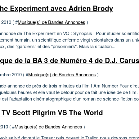
he Experiment avec Adrien Brody
t 2010 ( #
Musique(s) de Bandes Annonces
)
nnonce de The Experiment en VO : Synopsis : Pour étudier scientifi
ement humain, un scientifique enferme vingt volontaires dans un univ
x, des "gardiens" et des "prisonniers". Mais la situation...
que de la BA 3 de Numéro 4 de D.J. Caru
mbre 2010 ( #
Musique(s) de Bandes Annonces
)
de-annonce de près de trois minutes du film I Am Number Four circul
uelques heures et elle vaut le détour pour ce fait une idée de ce film.
 est l'adaptation cinématographique d'un roman de science-fiction pou
 TV Scott Pilgrim VS The World
2010 ( #
Musique(s) de Bandes Annonces
)
oir salivé devant le Teaser puis devant le Trailer, nous devrons pren