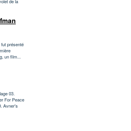
olet de la
ffman
 fut présenté
emière
 un film...
lage 03.
er For Peace
. Avner's