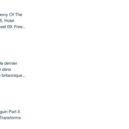
Enemy Of The
5. Hotel
et 09. Free...
e dernier
) dans
britannique...
uin Part II
a Transforms