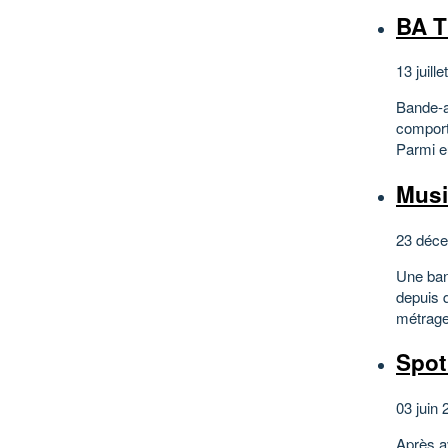
BA T
13 juille
Bande-a
comport
Parmi eu
Musi
23 déce
Une ban
depuis q
métrage
Spot
03 juin 
Après av