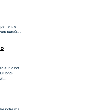
quement le
ers carcéral.
so
e sur le net
 Le long-
r...
dre notre mal