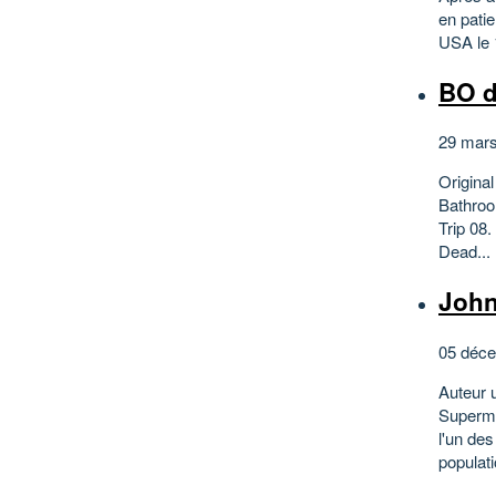
en patie
USA le 
BO d
29 mars
Origina
Bathroo
Trip 08
Dead...
John
05 déce
Auteur 
Superma
l'un de
populati