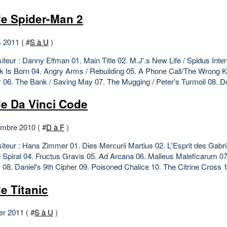
e Spider-Man 2
 2011 ( #
S à U
)
teur : Danny Elfman 01. Main Title 02. M.J'.s New Life / Spidus Inter
 Is Born 04. Angry Arms / Rebuilding 05. A Phone Call/The Wrong Ki
y 06. The Bank / Saving May 07. The Mugging / Peter's Turmoil 08. D
e Da Vinci Code
mbre 2010 ( #
D à F
)
teur : Hans Zimmer 01. Dies Mercurii Martius 02. L'Esprit des Gabri
 Spiral 04. Fructus Gravis 05. Ad Arcana 06. Malleus Maleficarum 07
 08. Daniel's 9th Cipher 09. Poisoned Chalice 10. The Citrine Cross 1
e Titanic
er 2011 ( #
S à U
)