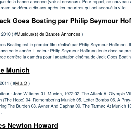
que de la bande-annonce (voir ci-dessous). Pour rappel, ce nouveau v
eam se déroule dix ans après les meurtres qui ont secoué la ville...
ack Goes Boating par Philip Seymour Ho
t 2010 ( #
Musique(s) de Bandes Annonces
)
s Boating est le premier film réalisé par Philip Seymour Hoffman . Il
nce cette année. L acteur Philip Seymour Hoffman tente donc sa pr
nce derrière la caméra pour l adaptation cinéma de Jack Goes Boating,
e Munich
 2011 ( #
M à O
)
teur : John Williams 01. Munich, 1972 02. The Attack At Olympic Vil
h (The Hope) 04. Remembering Munich 05. Letter Bombs 06. A Pray
ring The Burden 08. Avner And Daphna 09. The Tarmac At Munich 10
.
es Newton Howard