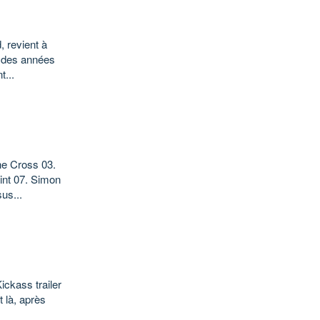
 revient à
t des années
t...
he Cross 03.
int 07. Simon
us...
ickass trailer
t là, après