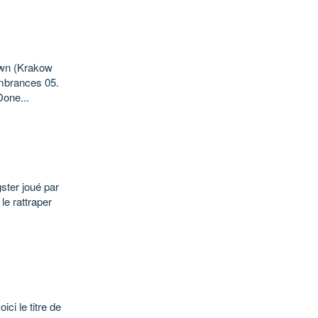
own (Krakow
embrances 05.
Done...
ster joué par
le rattraper
ci le titre de