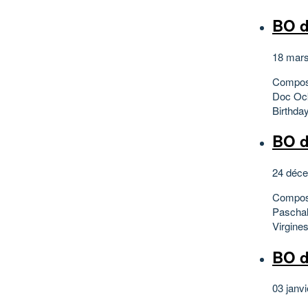
BO d
18 mars
Composi
Doc Ock
Birthda
BO d
24 déce
Composi
Paschal
Virgines
BO d
03 janvi