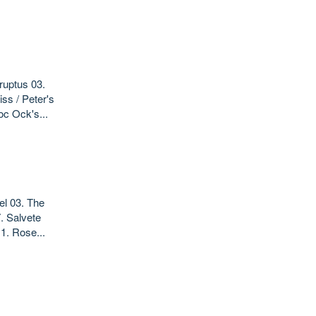
ruptus 03.
ss / Peter's
oc Ock's...
el 03. The
. Salvete
1. Rose...