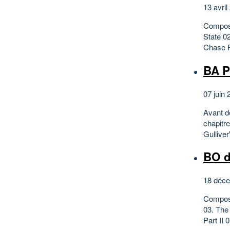
13 avril
Composi
State 0
Chase P
BA P
07 juin 
Avant d
chapitr
Gullive
BO d
18 déce
Composi
03. The 
Part II