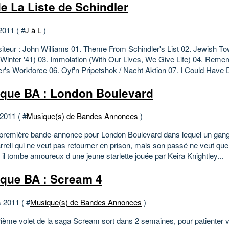
e La Liste de Schindler
2011 ( #
J à L
)
teur : John Williams 01. Theme From Schindler's List 02. Jewish T
 Winter '41) 03. Immolation (With Our Lives, We Give Life) 04. Rem
er's Workforce 06. Oyf'n Pripetshok / Nacht Aktion 07. I Could Have 
que BA : London Boulevard
 2011 ( #
Musique(s) de Bandes Annonces
)
a première bande-annonce pour London Boulevard dans lequel un gang
rrell qui ne veut pas retourner en prison, mais son passé ne veut que 
 il tombe amoureux d une jeune starlette jouée par Keira Knightley...
que BA : Scream 4
 2011 ( #
Musique(s) de Bandes Annonces
)
ième volet de la saga Scream sort dans 2 semaines, pour patienter voi