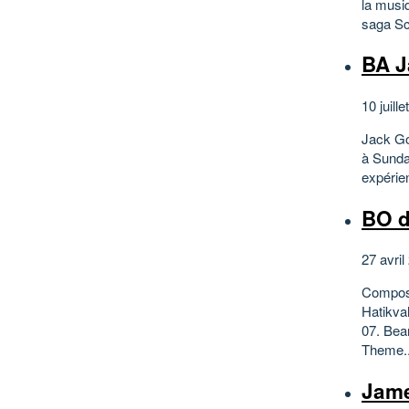
la musi
saga Scr
BA J
10 juille
Jack Goe
à Sunda
expérie
BO d
27 avril
Composi
Hatikva
07. Bea
Theme..
Jam