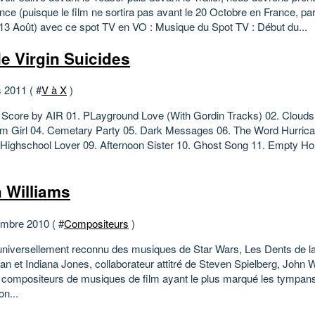
nce (puisque le film ne sortira pas avant le 20 Octobre en France, pa
13 Août) avec ce spot TV en VO : Musique du Spot TV : Début du...
e Virgin Suicides
 2011 ( #
V à X
)
l Score by AIR 01. PLayground Love (With Gordin Tracks) 02. Clouds
m Girl 04. Cemetary Party 05. Dark Messages 06. The Word Hurrican
. Highschool Lover 09. Afternoon Sister 10. Ghost Song 11. Empty Ho
 Williams
mbre 2010 ( #
Compositeurs
)
universellement reconnu des musiques de Star Wars, Les Dents de l
n et Indiana Jones, collaborateur attitré de Steven Spielberg, John W
s compositeurs de musiques de film ayant le plus marqué les tympans
on...