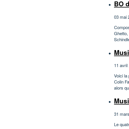
BO d
03 mai 
Composi
Ghetto,
Schindl
Musi
11 avril
Voici l
Colin Fa
alors qu
Musi
31 mars
Le quatr