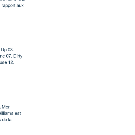
r rapport aux
 Up 03.
e 07. Dirty
use 12.
a Mer,
illiams est
 de la