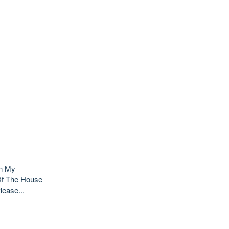
in My
Of The House
lease...